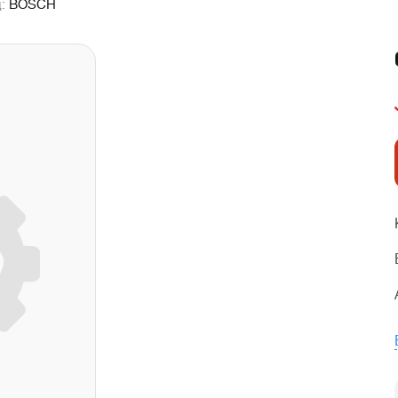
д:
BOSCH