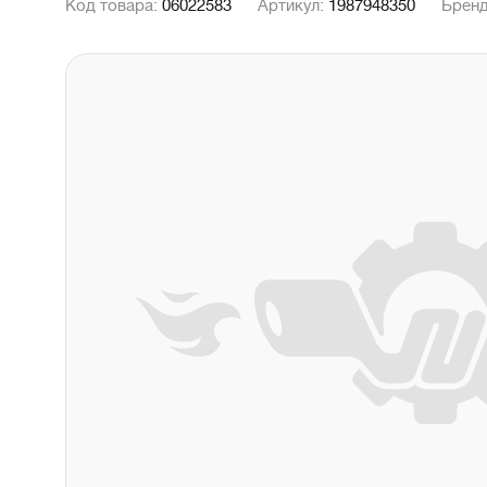
Код товара:
06022583
Артикул:
1987948350
Брен