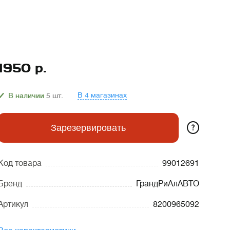
1950
р.
В 4 магазинах
В наличии
5
шт.
?
Зарезервировать
Код товара
99012691
Бренд
ГрандРиАлАВТО
Артикул
8200965092