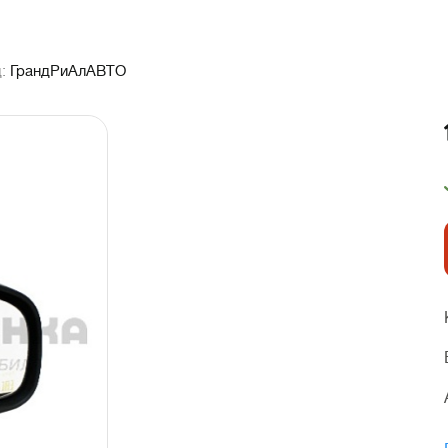
д:
ГрандРиАлАВТО