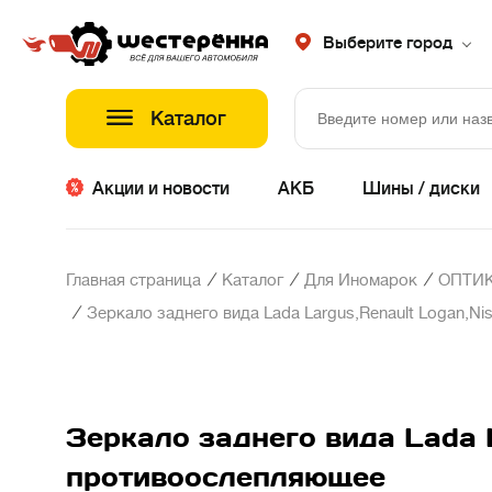
Выберите город
Каталог
Акции и новости
АКБ
Шины / диски
/
/
/
Главная страница
Каталог
Для Иномарок
ОПТИК
/
Зеркало заднего вида Lada Largus,Renault Logan,N
Зеркало заднего вида Lada 
противоослепляющее