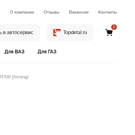
м
О компании
Отзывы
Вакансии
Контакты
0
ь в автосервис
Topdetal.ru
Для ВАЗ
Для ГАЗ
AXI (Arirang)