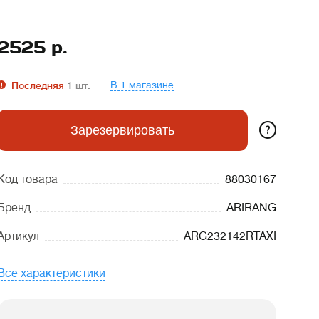
2525
р.
В 1 магазине
Последняя
1
шт.
?
Зарезервировать
Код товара
88030167
Бренд
ARIRANG
Артикул
ARG232142RTAXI
Все характеристики