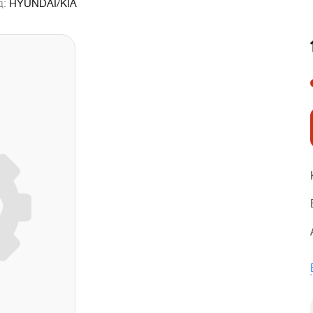
д:
HYUNDAI/KIA