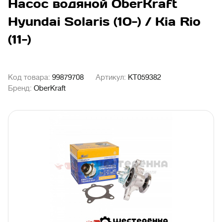
Насос водяной OberKraft
Hyundai Solaris (10-) / Kia Rio
(11-)
Код товара:
99879708
Артикул:
KT059382
Бренд:
OberKraft