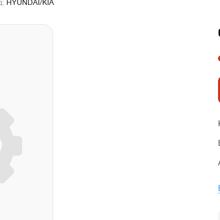
д:
HYUNDAI/KIA