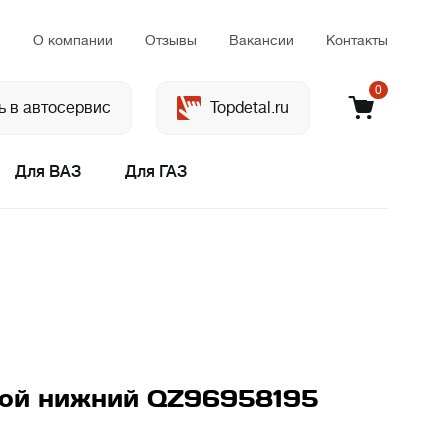
м
О компании
Отзывы
Вакансии
Контакты
0
ь в автосервис
Topdetal.ru
Для ВАЗ
Для ГАЗ
ной нижний QZ96958195