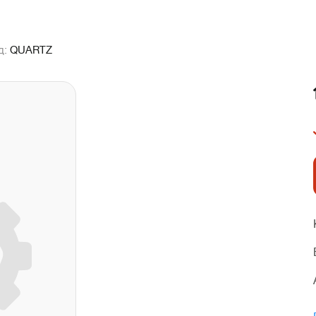
д:
QUARTZ