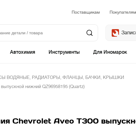
Поставщикам
Покупателя
Запис
Автохимия
Инструменты
Для Иномарок
Ы ВОДЯНЫЕ, РАДИАТОРЫ, ФЛАНЦЫ, БАЧКИ, КРЫШКИ
 выпускной нижний QZ96958195 (Quartz)
ия Chevrolet Aveo T300 выпуск