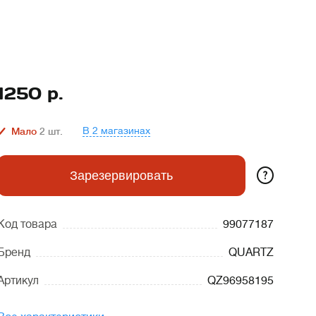
1250
р.
В 2 магазинах
Мало
2
шт.
?
Зарезервировать
Код товара
99077187
Бренд
QUARTZ
Артикул
QZ96958195