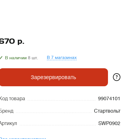
670
р.
В 7 магазинах
В наличии
8
шт.
?
Зарезервировать
Код товара
99074101
Бренд
Стартвольт
Артикул
SWP0902