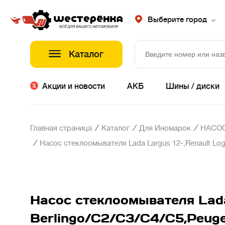
Выберите город
Каталог
Акции и новости
АКБ
Шины / диски
/
/
/
Главная страница
Каталог
Для Иномарок
НАСОС
/
Насос стеклоомывателя Lada Largus 12-,Renault Loga
Насос стеклоомывателя Lada 
Berlingo/C2/C3/C4/C5,Peug