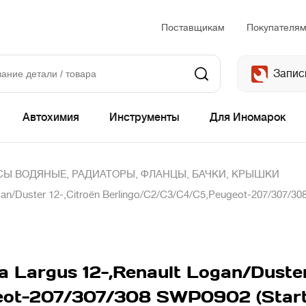
Поставщикам
Покупателя
Запис
Автохимия
Инструменты
Для Иномарок
Ы ВОДЯНЫЕ, РАДИАТОРЫ, ФЛАНЦЫ, БАЧКИ, КРЫШКИ
n/Duster 12-,Citroёn Berlingo/C2/C3/C4/C5,Peugeot-207/307/308
Largus 12-,Renault Logan/Duster
eot-207/307/308 SWP0902 (Start