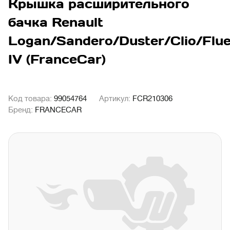
Крышка расширительного
бачка Renault
Logan/Sandero/Duster/Clio/Flu
IV (FranceCar)
Код товара:
99054764
Артикул:
FCR210306
Бренд:
FRANCECAR