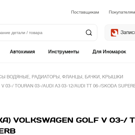
Поставщикам
Покупателя
Запис
Автохимия
Инструменты
Для Иномарок
Ы ВОДЯНЫЕ, РАДИАТОРЫ, ФЛАНЦЫ, БАЧКИ, КРЫШКИ
03-/ TOURAN 03-/AUDI A3 03-12/AUDI TT 06-/SKODA SUPER
А) VOLKSWAGEN GOLF V 03-/ T
PERB