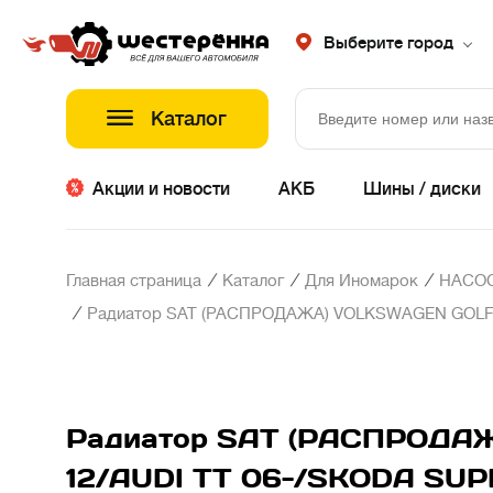
Выберите город
Каталог
Акции и новости
АКБ
Шины / диски
/
/
/
Главная страница
Каталог
Для Иномарок
НАСОС
/
Радиатор SAT (РАСПРОДАЖА) VOLKSWAGEN GOLF V 
Радиатор SAT (РАСПРОДАЖ
12/AUDI TT 06-/SKODA SU