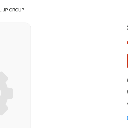
д:
JP GROUP