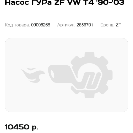
Насос ГУРа ZF VW T4 '90-'03
Код товара:
09008265
Артикул:
2856701
Бренд:
ZF
10450
р.