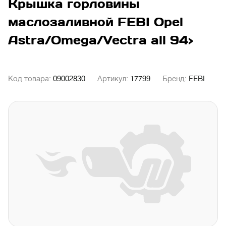
Крышка горловины
маслозаливной FEBI Opel
Astra/Omega/Vectra all 94>
Код товара:
09002830
Артикул:
17799
Бренд:
FEBI