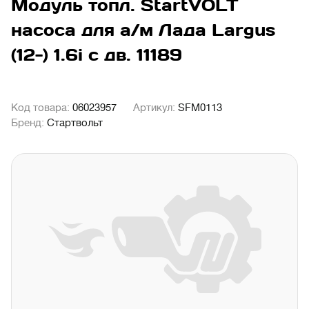
Модуль топл. StartVOLT
насоса для а/м Лада Largus
(12-) 1.6i с дв. 11189
Код товара:
06023957
Артикул:
SFM0113
Бренд:
Стартвольт