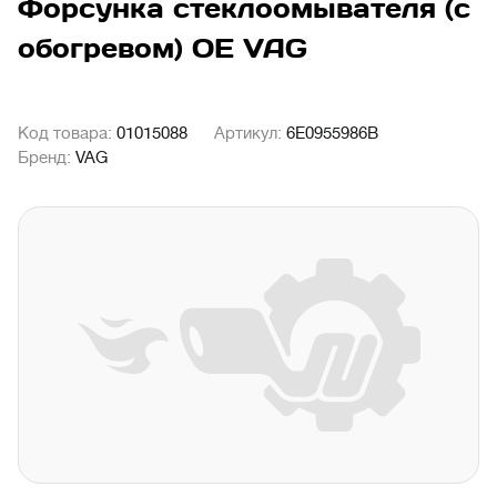
Форсунка стеклоомывателя (с
обогревом) OE VAG
Код товара:
01015088
Артикул:
6E0955986B
Бренд:
VAG