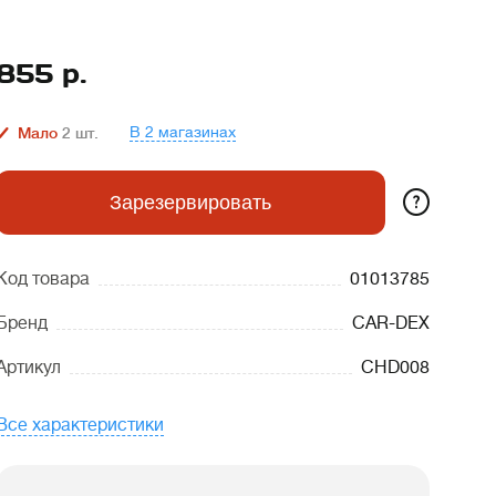
855
р.
В 2 магазинах
Мало
2
шт.
?
Зарезервировать
Код товара
01013785
Бренд
CAR-DEX
Артикул
CHD008
Все характеристики