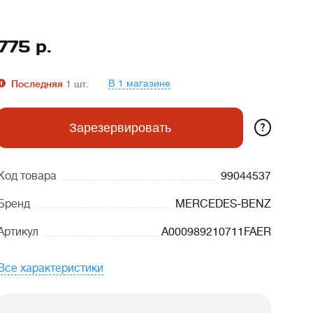
775
р.
В 1 магазине
Последняя
1
шт.
?
Зарезервировать
Код товара
99044537
Бренд
MERCEDES-BENZ
Артикул
A000989210711FAER
Все характеристики