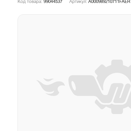
Код товара:
99044537
Артикул:
A000989210711FAER