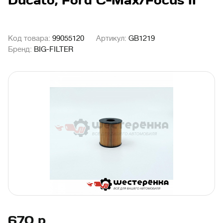
Ducato, Ford C-Max/Focus II
Код товара:
99055120
Артикул:
GB1219
Бренд:
BIG-FILTER
670
р.