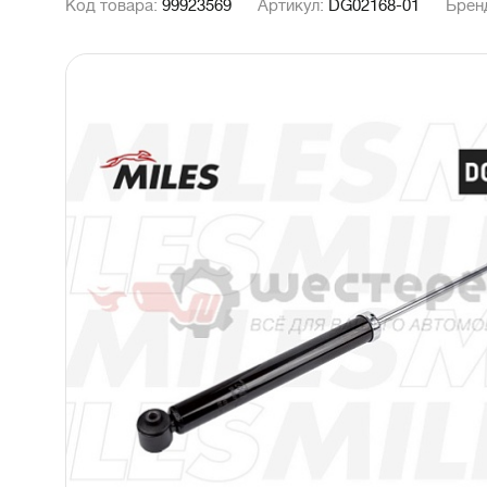
Код товара:
99923569
Артикул:
DG02168-01
Брен