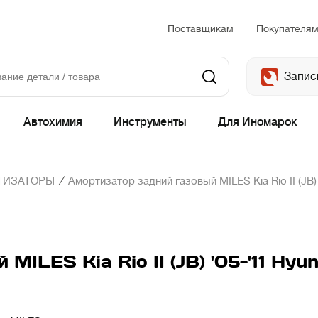
Поставщикам
Покупателя
Запис
Автохимия
Инструменты
Для Иномарок
/
ТИЗАТОРЫ
Амортизатор задний газовый MILES Kia Rio II (JB) '
LES Kia Rio II (JB) '05-'11 Hyunda