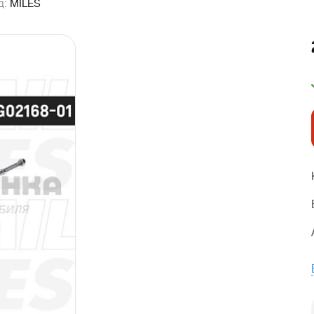
д:
MILES