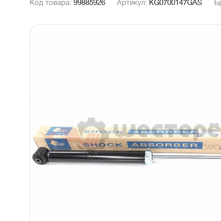
Код товара:
99885926
Артикул:
KG0700147GAS
Б