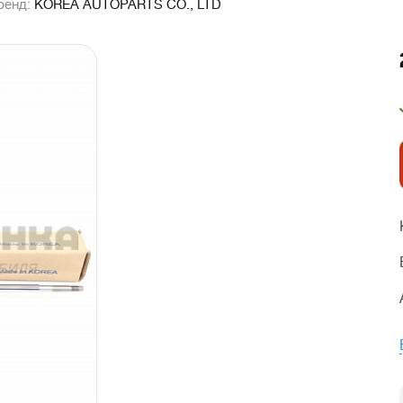
ренд:
KOREA AUTOPARTS CO., LTD