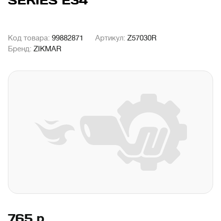
SERIES E34
Код товара:
99882871
Артикул:
Z57030R
Бренд:
ZIKMAR
765
р.