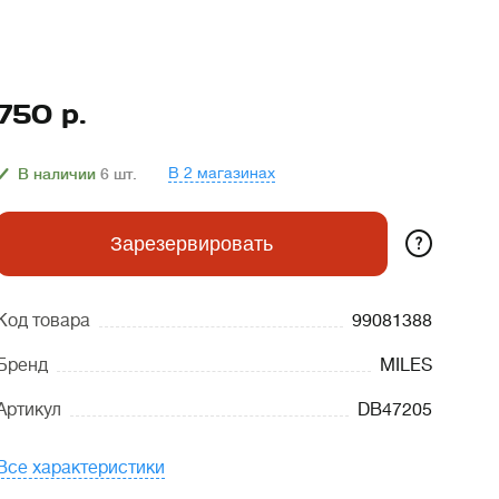
750
р.
В 2 магазинах
В наличии
6
шт.
?
Зарезервировать
Код товара
99081388
Бренд
MILES
Артикул
DB47205
Все характеристики