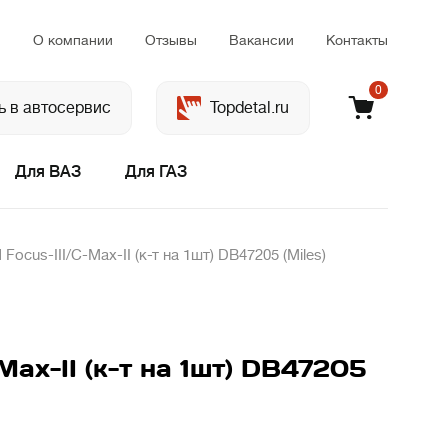
м
О компании
Отзывы
Вакансии
Контакты
0
ь в автосервис
Topdetal.ru
Для ВАЗ
Для ГАЗ
cus-III/C-Max-II (к-т на 1шт) DB47205 (Miles)
ax-II (к-т на 1шт) DB47205