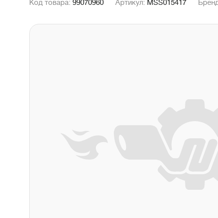
Код товара:
99070960
Артикул:
MSS015417
Брен