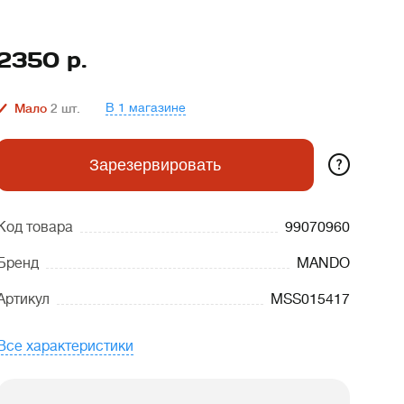
2350
р.
В 1 магазине
Мало
2
шт.
?
Зарезервировать
Код товара
99070960
Бренд
MANDO
Артикул
MSS015417
Все характеристики