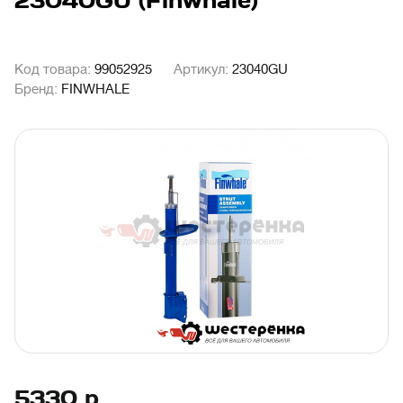
23040GU (Finwhale)
Код товара:
99052925
Артикул:
23040GU
Бренд:
FINWHALE
5330
р.