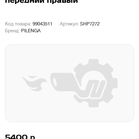
передний правый
Код товара:
99043511
Артикул:
SHP7272
Бренд:
PILENGA
5400
р.