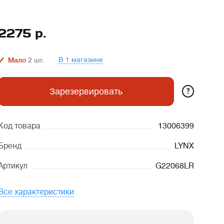
2275
р.
В 1 магазине
Мало
2
шт.
?
Зарезервировать
Код товара
13006399
Бренд
LYNX
Артикул
G22068LR
Все характеристики