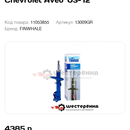
Chevrolet Aveo '03-'12
Код товара:
11053855
Артикул:
13009GR
Бренд:
FINWHALE
4385
р.