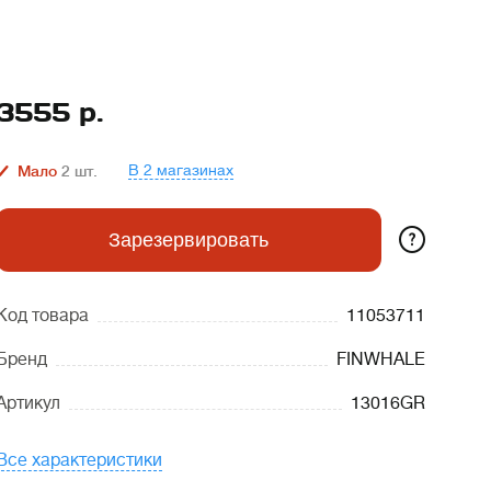
3555
р.
В 2 магазинах
Мало
2
шт.
?
Зарезервировать
Код товара
11053711
Бренд
FINWHALE
Артикул
13016GR
Все характеристики