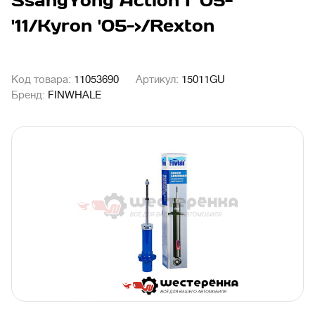
SsangYong Action I '05-
'11/Kyron '05->/Rexton
Код товара:
11053690
Артикул:
15011GU
Бренд:
FINWHALE