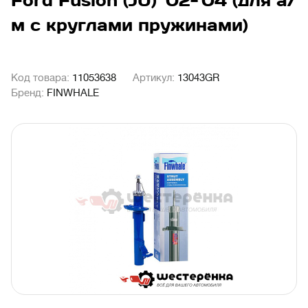
Ford Fusion (JU) '02-'04 (для а/
м с круглами пружинами)
Код товара:
11053638
Артикул:
13043GR
Бренд:
FINWHALE