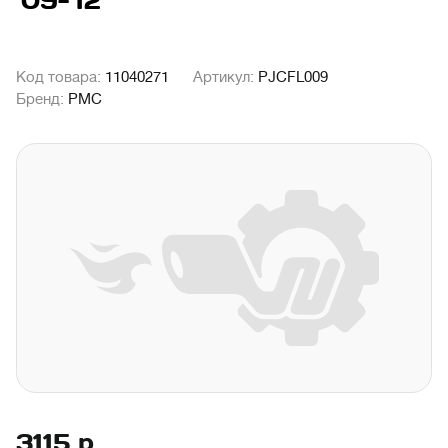
'09-'12
Код товара:
11040271
Артикул:
PJCFL009
Бренд:
PMC
3115
р.