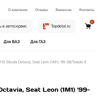
м
О компании
Отзывы
Вакансии
Контакты
0
ь в автосервис
Topdetal.ru
Для ВАЗ
Для ГАЗ
, Skoda Octavia, Seat Leon (1M1) '99-'06/Toledo II
tavia, Seat Leon (1M1) '99-