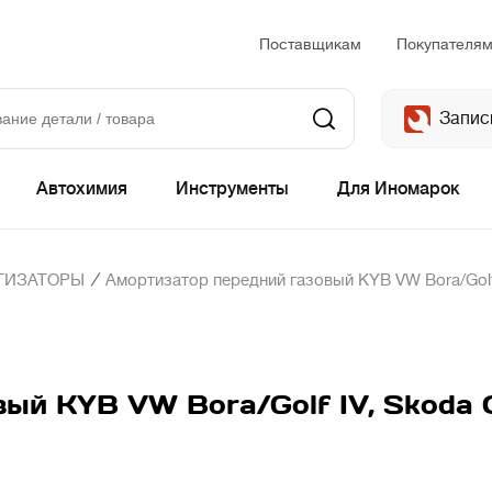
Поставщикам
Покупателя
Запис
Автохимия
Инструменты
Для Иномарок
/
ТИЗАТОРЫ
Амортизатор передний газовый KYB VW Bora/Golf IV
й KYB VW Bora/Golf IV, Skoda Oc