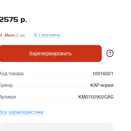
2575
р.
В 1 магазине
Мало
2
шт.
?
Зарезервировать
Код товара
10016021
Бренд
KAP корея
Артикул
KM0702902GAS
Все характеристики