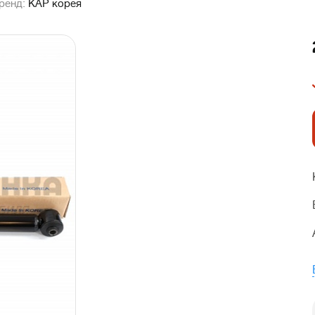
ренд:
KAP корея