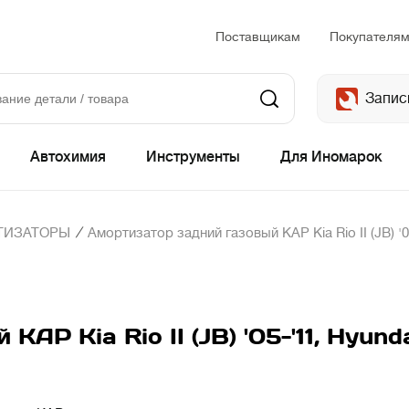
Поставщикам
Покупателя
Запис
Автохимия
Инструменты
Для Иномарок
/
ТИЗАТОРЫ
Амортизатор задний газовый KAP Kia Rio II (JB) '0
P Kia Rio II (JB) '05-'11, Hyunda