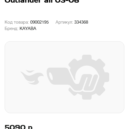
Outlander all 03-06
Код товара:
09002195
Артикул:
334368
Бренд:
KAYABA
5090
р.