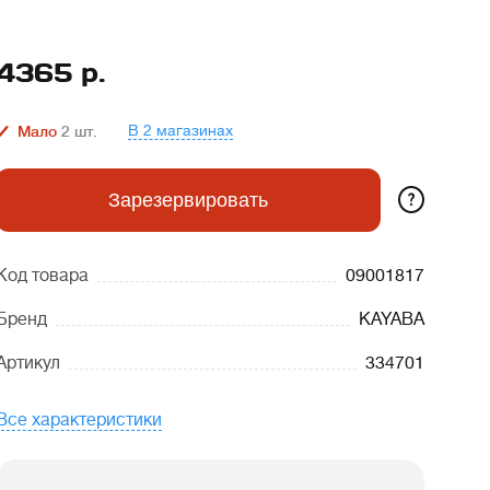
4365
р.
В 2 магазинах
Мало
2
шт.
?
Зарезервировать
Код товара
09001817
Бренд
KAYABA
Артикул
334701
Все характеристики