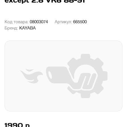
except 2.8 VR6 88-91
Код товара:
08003074
Артикул:
665500
Бренд:
KAYABA
1990
р.