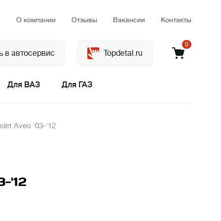
м
О компании
Отзывы
Вакансии
Контакты
0
ь в автосервис
Topdetal.ru
Для ВАЗ
Для ГАЗ
et Aveo '03-'12
-'12