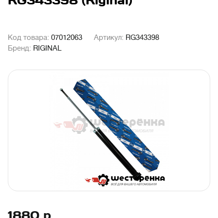
RG343398 (Riginal)
Код товара:
07012063
Артикул:
RG343398
Бренд:
RIGINAL
1880
р.