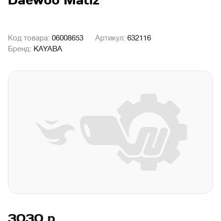
Daewoo Matiz
Код товара:
06008653
Артикул:
632116
Бренд:
KAYABA
3030
р.