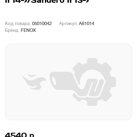
II 14->/Sandero II 13->
Код товара:
05010042
Артикул:
A61014
Бренд:
FENOX
4540
р.