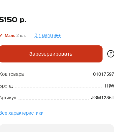
5150
р.
В 1 магазине
Мало
2
шт.
?
Зарезервировать
Код товара
01017597
Бренд
TRW
Артикул
JGM1285T
Все характеристики