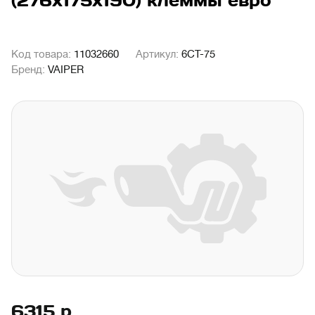
(276х175х190) клеммы евро
Код товара:
11032660
Артикул:
6СТ-75
Бренд:
VAIPER
6315
р.