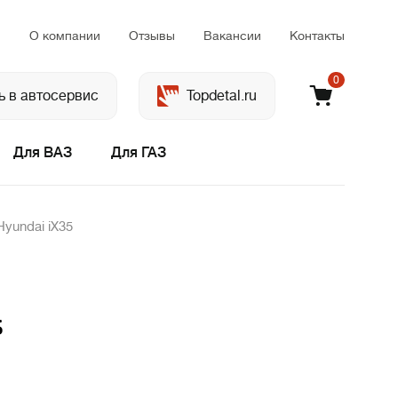
м
О компании
Отзывы
Вакансии
Контакты
0
ь в автосервис
Topdetal.ru
Для ВАЗ
Для ГАЗ
yundai iX35
5