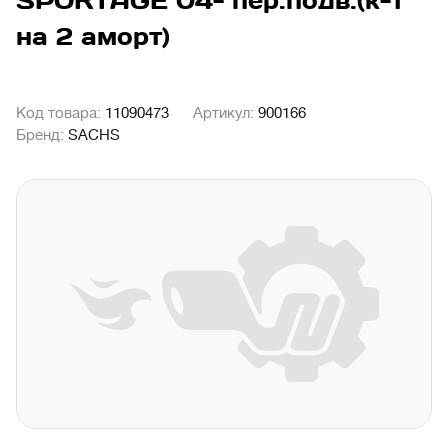
SPORTAGE 04- пер.подв.(к-т
на 2 аморт)
Код товара:
11090473
Артикул:
900166
Бренд:
SACHS