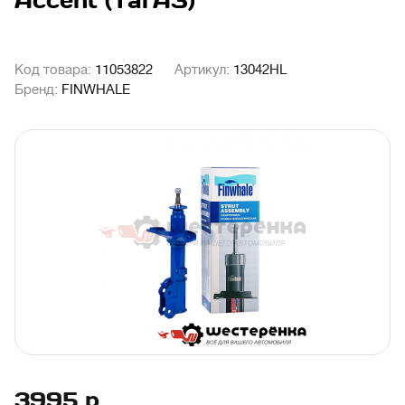
Accent (ТагАЗ)
Код товара:
11053822
Артикул:
13042HL
Бренд:
FINWHALE
3995
р.